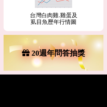
台灣白肉雞.雞蛋及
虱目魚歷年行情圖
20週年問答抽獎