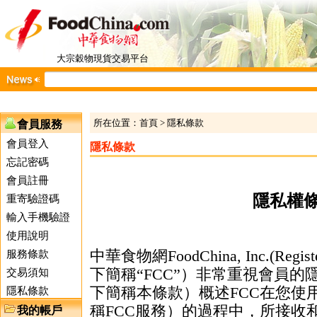
大宗穀物現貨交易平台
所在位置：
首頁
>
隱私條款
會員服務
會員登入
隱私條款
忘記密碼
會員註冊
隱私權
重寄驗證碼
輸入手機驗證
使用說明
中華食物網FoodChina, Inc.(Registe
服務條款
下簡稱“FCC”）非常重視會員
交易須知
下簡稱本條款）概述FCC在您使
隱私條款
稱FCC服務）的過程中，所接收
我的帳戶