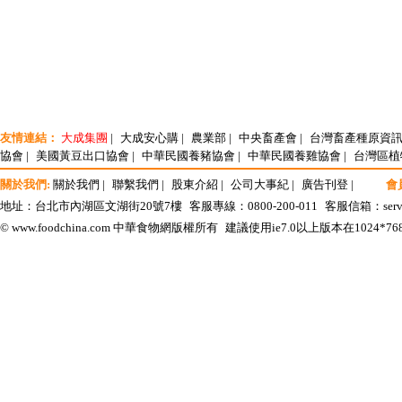
友情連結：
大成集團
|
大成安心購
|
農業部
|
中央畜產會
|
台灣畜產種原資
協會
|
美國黃豆出口協會
|
中華民國養豬協會
|
中華民國養雞協會
|
台灣區植
關於我們:
關於我們
|
聯繫我們
|
股東介紹
|
公司大事紀
|
廣告刊登
|
會
地址：台北市內湖區文湖街20號7樓
客服專線：0800-200-011
客服信箱：
ser
© www.foodchina.com 中華食物網版權所有
建議使用ie7.0以上版本在1024*