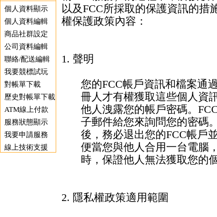
以及FCC所採取的保護資訊的措
個人資料顯示
權保護政策內容：
個人資料編輯
商品社群設定
公司資料編輯
1. 聲明
聯絡/配送編輯
我要競標試玩
您的FCC帳戶資訊和檔案通
對帳單下載
冊人才有權獲取這些個人資
歷史對帳單下載
他人洩露您的帳戶密碼。FC
ATM線上付款
子郵件給您來詢問您的密碼
服務狀態顯示
後，務必退出您的FCC帳戶
我要申請服務
便當您與他人合用一台電腦
線上技術支援
時，保證他人無法獲取您的
2. 隱私權政策適用範圍