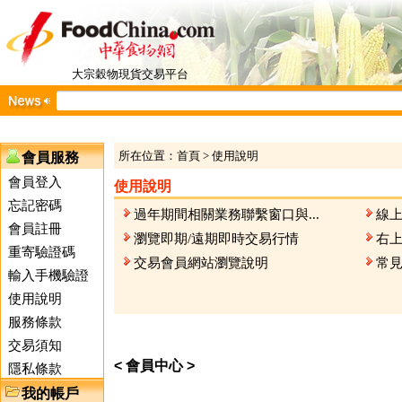
大宗穀物現貨交易平台
所在位置：
首頁
>
使用說明
會員服務
會員登入
使用說明
忘記密碼
過年期間相關業務聯繫窗口與...
線
會員註冊
瀏覽即期/遠期即時交易行情
右
重寄驗證碼
交易會員網站瀏覽說明
常
輸入手機驗證
使用說明
服務條款
交易須知
< 會員中心 >
隱私條款
我的帳戶