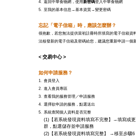
4.
返回中華食物網，使用
新密碼
登入中華食物網
5.
至我的基本信息→基本資質→變更密碼
忘記「電子信箱」時，應該怎麼辦？
很抱歉，若您無法提供當初註冊時所填寫的電子信箱資
法核發新的電子信箱及密碼給您，建議您重新申請一個
< 交易中心 >
如何申請服務？
1.
會員登入
2.
進入會員專區
3.
查看我的服務管理／申請服務
4.
選擇欲申請的服務，點選送出
5.
系統查閱個人資料是否完整
(1)【若系統發現資料填寫不完整】→填寫或
群，點選儲存並申請服務
(2)【若系統發現資料填寫完整】 →移至步驟6