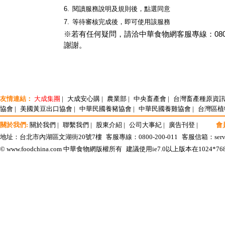
6.
閱讀服務說明及規則後，點選同意
7.
等待審核完成後，即可使用該服務
※若有任何疑問，請洽中華食物網客服專線：0800
謝謝。
友情連結：
大成集團
|
大成安心購
|
農業部
|
中央畜產會
|
台灣畜產種原資
協會
|
美國黃豆出口協會
|
中華民國養豬協會
|
中華民國養雞協會
|
台灣區植
關於我們:
關於我們
|
聯繫我們
|
股東介紹
|
公司大事紀
|
廣告刊登
|
會
地址：台北市內湖區文湖街20號7樓
客服專線：0800-200-011
客服信箱：
ser
© www.foodchina.com 中華食物網版權所有
建議使用ie7.0以上版本在1024*