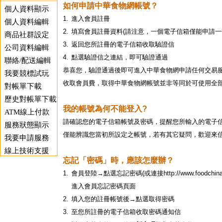
如何申請中華食物網帳號？
個人資料顯示
1.
進入會員註冊
個人資料編輯
2.
填寫會員註冊資料(請注意，一個電子信箱僅能申請一
商品社群設定
3.
返回您所註冊的電子信箱收取驗證信
公司資料編輯
4.
點選驗證信之連結，即可驗證通過
聯絡/配送編輯
恭喜您，驗證通過後即可進入中華食物網申請任何交易
我要競標試玩
收取會員費，取得中華食物網帳號並非等同於可使用全
對帳單下載
歷史對帳單下載
我的帳號為何不能登入?
ATM線上付款
請確認您的電子信箱帳號及密碼，提醒您所輸入的電子
服務狀態顯示
僅能辨識您當初所設定之帳號，若有其它疑問，歡迎來
我要申請服務
線上技術支援
忘記「密碼」時，應該怎麼辦？
1.
會員登陸→點選忘記密碼(或連接
http://www.foodchi
進入會員忘記密碼頁面
2.
填入您的註冊帳號後→點選取得密碼
3.
至您所註冊的電子信箱收取密碼通知信