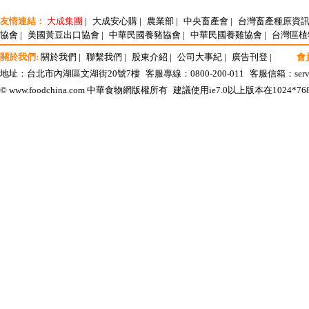
友情連結：
大成集團
|
大成安心購
|
農業部
|
中央畜產會
|
台灣畜產種原資
協會
|
美國黃豆出口協會
|
中華民國養豬協會
|
中華民國養雞協會
|
台灣區植
關於我們:
關於我們
|
聯繫我們
|
股東介紹
|
公司大事紀
|
廣告刊登
|
會
地址：台北市內湖區文湖街20號7樓
客服專線：0800-200-011
客服信箱：
ser
© www.foodchina.com 中華食物網版權所有
建議使用ie7.0以上版本在1024*