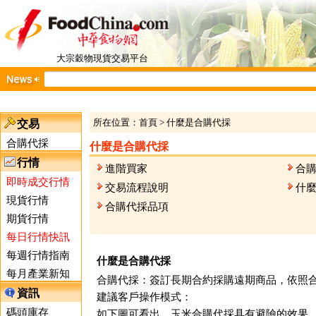
大宗穀物現貨交易平台
所在位置：
首頁
>
什麼是合購代採
交易
合購代採
什麼是合購代採
行情
進階買家
合
即時成交行情
交易流程說明
什
現貨行情
合購代採品項
期貨行情
每日行情快訊
每週行情指南
什麼是合購代採
每月產業新知
合購代採：簽訂長期合約採購遠期商品，依照
資訊
建議客戶操作模式：
碼頭庫存
如下圖可看出，玉米合購代採具有避險的效果，