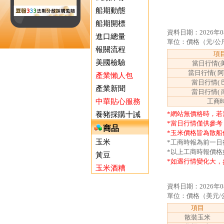
船期動態
船期開標
資料日期：2026年0
進口總量
單位：價格（元/公
報關流程
項
美國檢驗
當日行情(
當日行情( 
產業懶人包
當日行情( 
產業新聞
當日行情( 
中華貼心服務
工商
*網站無價格時，若
養豬採購十誡
*當日行情僅供參考
商品
*玉米價格皆為散船
玉米
*工商時報為前一
*以上工商時報價格
黃豆
*如遇行情變化大，
玉米酒糟
資料日期：2026年0
單位：價格（美元/公噸
項目
散裝玉米