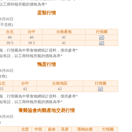
以工商時報所載的價格為準*
蛋類行情
8月06日
(不含稅)
台北
台中
台南產地
行情圖
46
46
41
39.5
39.5
41
報，行情圖為中華食物網統計資料，僅供參考*
如有誤，以工商時報所載的價格為準*
鴨蛋行情
8月06日
含稅)
台北
台中
台南地區
行情圖
55
42
42
報，行情圖為中華食物網統計資料，僅供參考*
如有誤，以工商時報所載的價格為準*
養雞協會肉雞產地交易行情
8月06日
)
北部
中部
嘉南
高屏
環南結價
行情圖