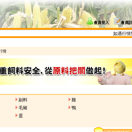
會員登入
會員
如遇行情變化大
行情
副料
雞
毛豬
鴨
蛋