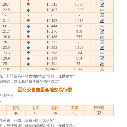
120.4
10,545
1,536
122.5
10,407
1,835
-
-
-
-
121.4
10,492
1,018
118
10,444
330
121.7
10,276
918
128.6
10,486
752
128.1
10,331
1,205
123.5
10,393
1,123
123.3
10,598
184
120.9
10,239
614
125.1
10,501
251
127.07
-
10,594.21
18,448
報，行情圖為中華食物網統計資料，僅供參考*
如有誤，以工商時報所載的價格為準*
蛋商公會雞蛋產地交易行情
8月06日
)
部
彰化
南投
嘉南
高屏
行情圖
46
46
46
46
運費、耗損…等費用3元/600克*
報，行情圖為中華食物網統計資料，僅供參考*