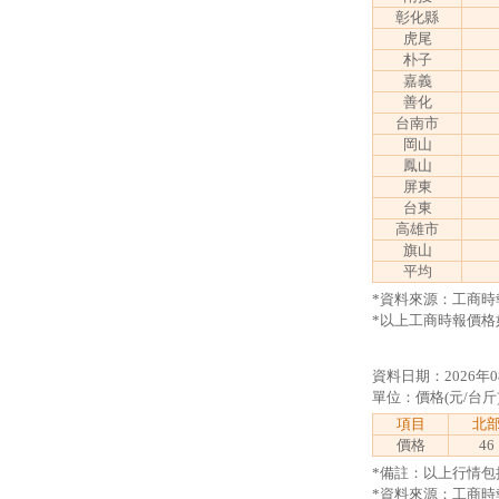
彰化縣
虎尾
朴子
嘉義
善化
台南市
岡山
鳳山
屏東
台東
高雄市
旗山
平均
*資料來源：工商時
*以上工商時報價格
資料日期：2026年0
單位：價格(元/台斤
項目
北
價格
46
*備註：以上行情包括
*資料來源：工商時