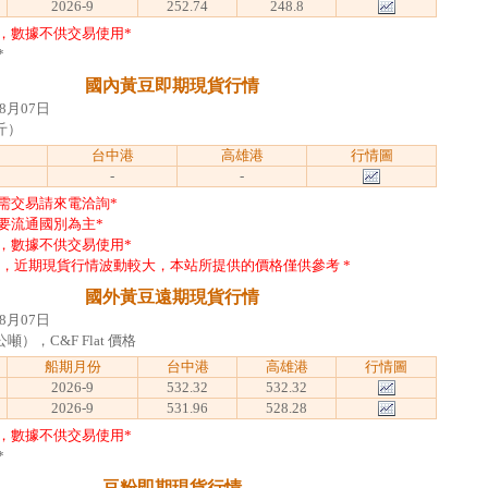
2026-9
252.74
248.8
，數據不供交易使用*
*
國內黃豆即期現貨行情
8月07日
斤）
台中港
高雄港
行情圖
-
-
需交易請來電洽詢*
要流通國別為主*
，數據不供交易使用*
動，近期現貨行情波動較大，本站所提供的價格僅供參考 *
國外黃豆遠期現貨行情
8月07日
），C&F Flat 價格
船期月份
台中港
高雄港
行情圖
2026-9
532.32
532.32
2026-9
531.96
528.28
，數據不供交易使用*
*
豆粉即期現貨行情