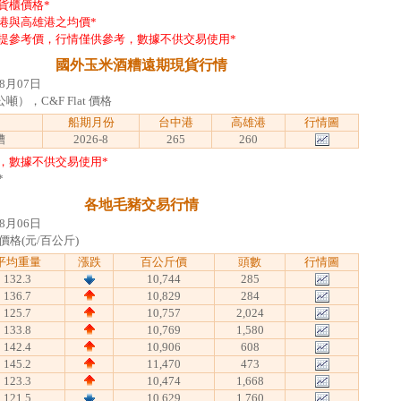
貨櫃價格*
港與高雄港之均價*
提參考價，行情僅供參考，數據不供交易使用*
國外玉米酒糟遠期現貨行情
8月07日
），C&F Flat 價格
船期月份
台中港
高雄港
行情圖
糟
2026-8
265
260
，數據不供交易使用*
*
各地毛豬交易行情
8月06日
價格(元/百公斤)
平均重量
漲跌
百公斤價
頭數
行情圖
132.3
10,744
285
136.7
10,829
284
125.7
10,757
2,024
133.8
10,769
1,580
142.4
10,906
608
145.2
11,470
473
123.3
10,474
1,668
121.5
10,629
1,760