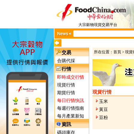
大宗穀物現貨交易平台
所在位置：
首頁
>
現貨
交易
合購代採
行情
即時成交行情
現貨行情
現貨行情
期貨行情
每日行情快訊
玉米
每週行情指南
黃豆
每月產業新知
豆粉
資訊
碼頭庫存