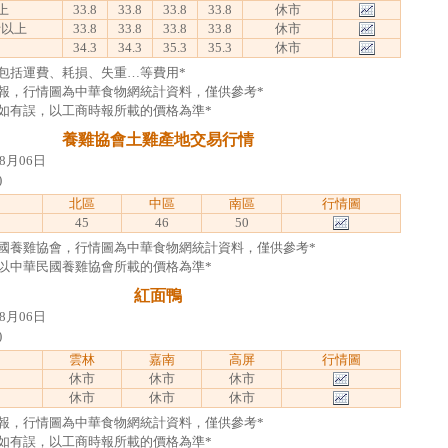
上
33.8
33.8
33.8
33.8
休市
公斤以上
33.8
33.8
33.8
33.8
休市
34.3
34.3
35.3
35.3
休市
包括運費、耗損、失重…等費用*
報，行情圖為中華食物網統計資料，僅供參考*
如有誤，以工商時報所載的價格為準*
養雞協會土雞產地交易行情
8月06日
)
北區
中區
南區
行情圖
45
46
50
國養雞協會，行情圖為中華食物網統計資料，僅供參考*
以中華民國養雞協會所載的價格為準*
紅面鴨
8月06日
)
雲林
嘉南
高屏
行情圖
休市
休市
休市
休市
休市
休市
報，行情圖為中華食物網統計資料，僅供參考*
如有誤，以工商時報所載的價格為準*