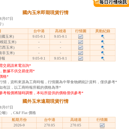
國內玉米即期現貨行情
8月07日
斤）
目
台中港
高雄港
行情圖
異動紀錄
美國玉米)
9.05-9.1
9.05-9.1
阿根廷玉米)
-
-
巴西玉米)
-
-
南非玉米)
-
-
時報
9.05-9.1
9.05-9.1
需交易請來電洽詢*
，數據不供交易使用*
價格*
日行情，資料來源為工商時報，行情圖為中華食物網統計資料，僅供參考*
如有誤，以工商時報所載的價格為準*
參考報價將隨時調整，本站所提供的價格僅供參考*
國外玉米遠期現貨行情
8月07日
），C&F Flat 價格
船期月份
台中港
高雄港
行情圖
2026-9
270.05
270.05