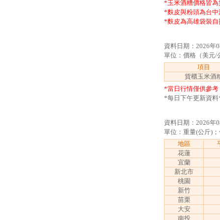
*玉米酒糟價格皆為
*麩皮與粉頭為台中
*麩皮為高雄袋裝自
資料日期：2026年0
單位：價格（美元/公噸
項目
貨櫃玉米酒
*當日行情僅供參考
*每日下午更新資料
資料日期：2026年0
單位：重量(公斤)；
地區
花蓮
宜蘭
新北市
桃園
新竹
苗栗
大安
南投