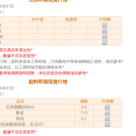
8月07日
斤）
台中港
高雄港
行情圖
報
-
-
情
-
-
粉
-
-
粉
-
-
需交易請來電洽詢*
，數據不供交易使用*
日行情，資料來源為工商時報，行情圖為中華食物網統計資料，僅供參考*
如有誤，以工商時報所載的價格為準*
參考報價將隨時調整，本站所提供的價格僅供參考*
副料即期現貨行情
8月07日
斤）
品項
價格
行情圖
玉米酒糟(DDGS)
9.9
麩皮
7.15
粉頭
8.2
拉油(散裝自提，元/台斤)
-
，數據不供交易使用*