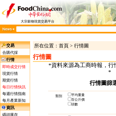
大宗穀物現貨交易平台
所在位置：
首頁
>
行情圖
交易
合購代採
行情圖
行情
*資料來源為工商時報，行
即時成交行情
*
現貨行情
期貨行情
行情圖篩
每日行情快訊
每週行情指南
平均重量
類別
百公斤價
每月產業新知
頭數
資訊
碼頭庫存