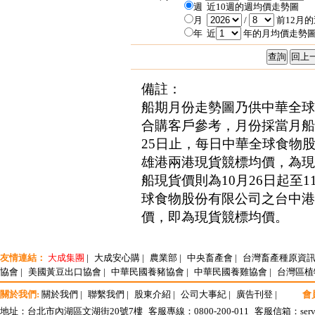
週
近10週的週均價走勢圖
月
/
前12月
年
近
年的月均價走勢
備註：
船期月份走勢圖乃供中華全
合購客戶參考，月份採當月
25日止，每日中華全球食物
雄港兩港現貨競標均價，為現
船現貨價則為10月26日起至1
球食物股份有限公司之台中港
價，即為現貨競標均價。
友情連結：
大成集團
|
大成安心購
|
農業部
|
中央畜產會
|
台灣畜產種原資
協會
|
美國黃豆出口協會
|
中華民國養豬協會
|
中華民國養雞協會
|
台灣區植
關於我們:
關於我們
|
聯繫我們
|
股東介紹
|
公司大事紀
|
廣告刊登
|
會
地址：台北市內湖區文湖街20號7樓
客服專線：0800-200-011
客服信箱：
ser