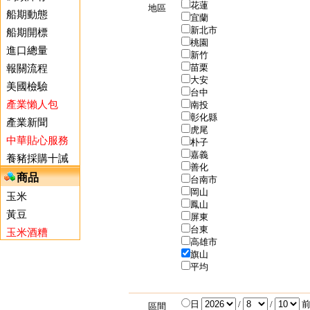
花蓮
地區
船期動態
宜蘭
新北市
船期開標
桃園
進口總量
新竹
苗栗
報關流程
大安
美國檢驗
台中
產業懶人包
南投
彰化縣
產業新聞
虎尾
中華貼心服務
朴子
嘉義
養豬採購十誡
善化
商品
台南市
岡山
玉米
鳳山
黃豆
屏東
台東
玉米酒糟
高雄市
旗山
平均
日
/
/
前
區間