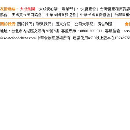
友情連結：
大成集團
|
大成安心購
|
農業部
|
中央畜產會
|
台灣畜產種原資
協會
|
美國黃豆出口協會
|
中華民國養豬協會
|
中華民國養雞協會
|
台灣區植
關於我們:
關於我們
|
聯繫我們
|
股東介紹
|
公司大事紀
|
廣告刊登
|
會
地址：台北市內湖區文湖街20號7樓
客服專線：0800-200-011
客服信箱：
ser
© www.foodchina.com 中華食物網版權所有
建議使用ie7.0以上版本在1024*