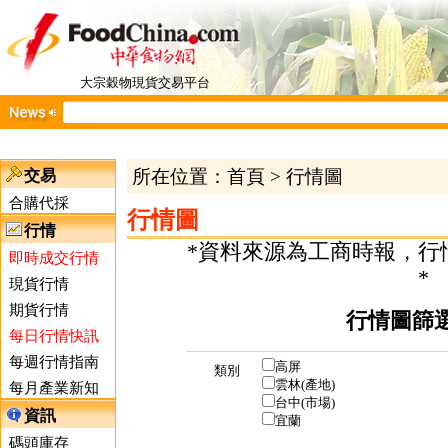
大宗穀物現貨交易平台
所在位置：
首頁
>
行情圖
交易
合購代採
行情圖
行情
*資料來源為工商時報，行
即時成交行情
*
現貨行情
期貨行情
行情圖篩
每日行情快訊
每週行情指南
高屏
類別
雲林(產地)
每月產業新知
台中(市場)
資訊
宜蘭
碼頭庫存