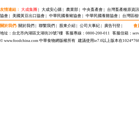
友情連結：
大成集團
|
大成安心購
|
農業部
|
中央畜產會
|
台灣畜產種原資
協會
|
美國黃豆出口協會
|
中華民國養豬協會
|
中華民國養雞協會
|
台灣區植
關於我們:
關於我們
|
聯繫我們
|
股東介紹
|
公司大事紀
|
廣告刊登
|
會
地址：台北市內湖區文湖街20號7樓
客服專線：0800-200-011
客服信箱：
ser
© www.foodchina.com 中華食物網版權所有
建議使用ie7.0以上版本在1024*