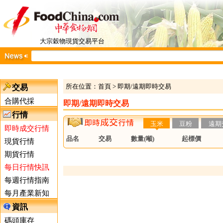
大宗穀物現貨交易平台
所在位置：
首頁
>
即期/遠期即時交易
交易
合購代採
即期/遠期即時交易
行情
玉米
豆粉
遠期
即時成交行情
品名
交易
數量(噸)
起標價
現貨行情
期貨行情
每日行情快訊
每週行情指南
每月產業新知
資訊
碼頭庫存