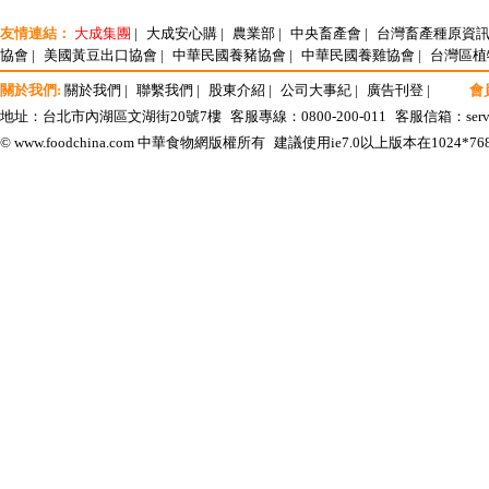
友情連結：
大成集團
|
大成安心購
|
農業部
|
中央畜產會
|
台灣畜產種原資
協會
|
美國黃豆出口協會
|
中華民國養豬協會
|
中華民國養雞協會
|
台灣區植
關於我們:
關於我們
|
聯繫我們
|
股東介紹
|
公司大事紀
|
廣告刊登
|
會
地址：台北市內湖區文湖街20號7樓
客服專線：0800-200-011
客服信箱：
ser
© www.foodchina.com 中華食物網版權所有
建議使用ie7.0以上版本在1024*