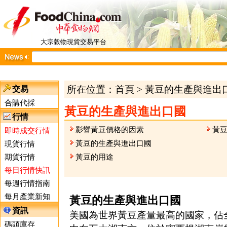
大宗穀物現貨交易平台
所在位置：
首頁
>
黃豆的生產與進出
交易
合購代採
黃豆的生產與進出口國
行情
影響黃豆價格的因素
黃
即時成交行情
黃豆的生產與進出口國
現貨行情
期貨行情
黃豆的用途
每日行情快訊
每週行情指南
每月產業新知
黃豆的生產與進出口國
資訊
美國為世界黃豆產量最高的國家，佔
碼頭庫存