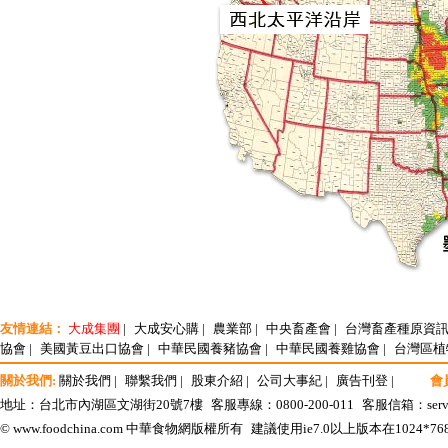
友情連結：
大成集團
|
大成安心購
|
農業部
|
中央畜產會
|
台灣畜產種原資
協會
|
美國黃豆出口協會
|
中華民國養豬協會
|
中華民國養雞協會
|
台灣區植
關於我們:
關於我們
|
聯繫我們
|
股東介紹
|
公司大事紀
|
廣告刊登
|
會
地址：台北市內湖區文湖街20號7樓
客服專線：0800-200-011
客服信箱：
ser
© www.foodchina.com 中華食物網版權所有
建議使用ie7.0以上版本在1024*