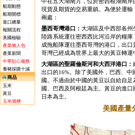
中在五大湖南方，位於密西根湖南岸
船期動態
現貨及期貨的交易重鎮。為便於運輸
船期開標
兩處：
進口總量
墨西哥灣港口：
大湖區及中西部各州
報關流程
陸路系統運往密西西比河沿岸的糧庫，
美國檢驗
成拖船隊運往墨西哥灣的港口，出口
產業懶人包
哥灣已經成為世界上最大的黃豆轉運
產業新聞
中華貼心服務
大湖區的聖羅倫斯河和大西洋港口：
養豬採購十誡
出口的16%。除了美國外，巴西、
商品
國。不過由於中國的黃豆以自給自足
玉米
國、巴西及阿根廷為主。黃豆的進口
黃豆
日本為主。
玉米酒糟
美國產量